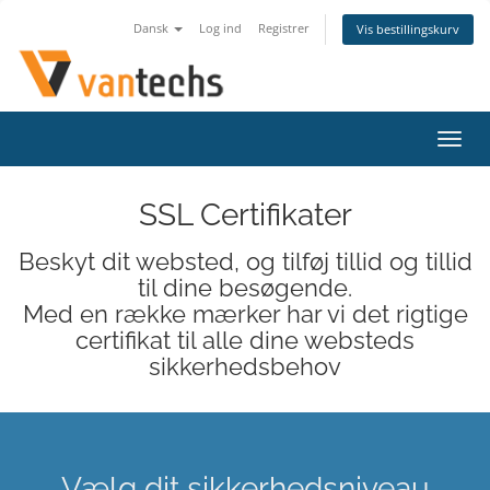
Dansk
Log ind
Registrer
Vis bestillingskurv
Skift
navig
SSL Certifikater
Beskyt dit websted, og tilføj tillid og tillid
til dine besøgende.
Med en række mærker har vi det rigtige
certifikat til alle dine websteds
sikkerhedsbehov
Vælg dit sikkerhedsniveau