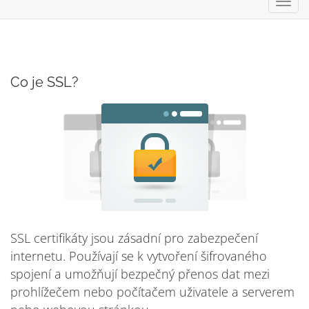
Přep
navig
Co je SSL?
SSL certifikáty jsou zásadní pro zabezpečení
internetu. Používají se k vytvoření šifrovaného
spojení a umožňují bezpečný přenos dat mezi
prohlížečem nebo počítačem uživatele a serverem