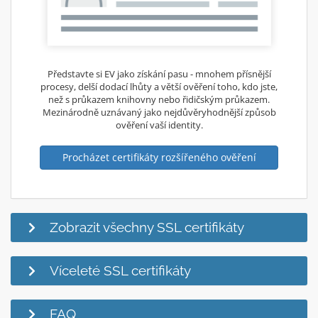
Představte si EV jako získání pasu - mnohem přísnější
procesy, delší dodací lhůty a větší ověření toho, kdo jste,
než s průkazem knihovny nebo řidičským průkazem.
Mezinárodně uznávaný jako nejdůvěryhodnější způsob
ověření vaší identity.
Procházet certifikáty rozšířeného ověření
Zobrazit všechny SSL certifikáty
Víceleté SSL certifikáty
FAQ