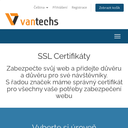
Čeština
Přihlášení
Registrace
Zobrazit košík
Přep
navig
SSL Certifikáty
Zabezpečte svůj web a přidejte důvěru
a důvěru pro své návštěvníky.
S řadou značek máme správný certifikát
pro všechny vaše potřeby zabezpečení
webu
Vyberte si úroveň