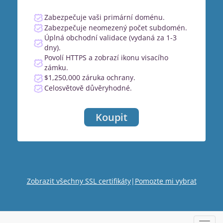
Zabezpečuje vaši primární doménu.
Zabezpečuje neomezený počet subdomén.
Úplná obchodní validace (vydaná za 1-3
dny).
Povolí HTTPS a zobrazí ikonu visacího
zámku.
$1,250,000 záruka ochrany.
Celosvětově důvěryhodné.
Koupit
Zobrazit všechny SSL certifikáty
|
Pomozte mi vybrat