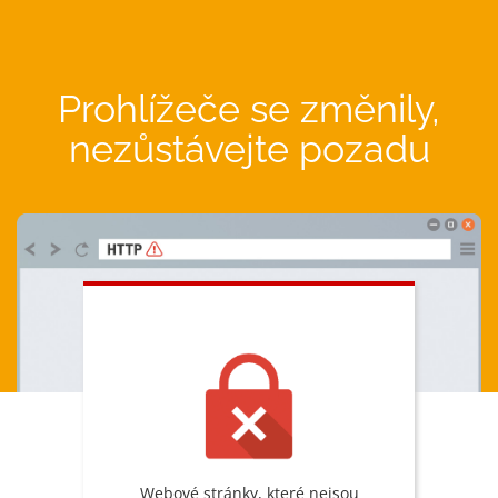
Prohlížeče se změnily,
nezůstávejte pozadu
Webové stránky, které nejsou