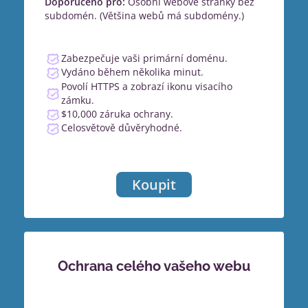
Doporučeno pro:
Osobní webové stránky bez
subdomén. (Většina webů má subdomény.)
Zabezpečuje vaši primární doménu.
Vydáno během několika minut.
Povolí HTTPS a zobrazí ikonu visacího
zámku.
$10,000 záruka ochrany.
Celosvětově důvěryhodné.
Koupit
Ochrana celého vašeho webu