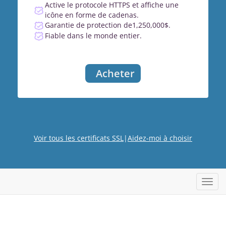
Active le protocole HTTPS et affiche une
icône en forme de cadenas.
Garantie de protection de1,250,000$.
Fiable dans le monde entier.
Acheter
Voir tous les certificats SSL
|
Aidez-moi à choisir
Bascu
la
navig