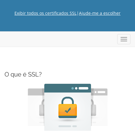
Exibir todos os certificados SSL
|
Ajude-me a escolher
Alter
nave
O que é SSL?