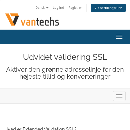
Dansk
Log ind
Registrer
Vis bestillingskurv
Skift
navig
Udvidet validering SSL
Aktivér den grønne adresselinje for den
højeste tillid og konverteringer
Skift
navig
Hvad er Extended Validation SSL?