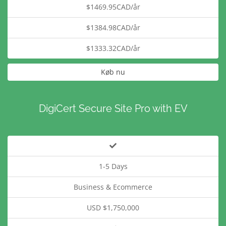
$1469.95CAD/år
$1384.98CAD/år
$1333.32CAD/år
Køb nu
DigiCert Secure Site Pro with EV
1-5 Days
Business & Ecommerce
USD $1,750,000