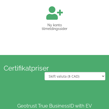
Ny konto
tilmeldingssider
Certifikatpriser
Geotrust True BusinessID with EV