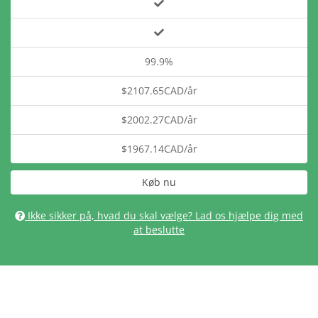
99.9%
$2107.65CAD/år
$2002.27CAD/år
$1967.14CAD/år
Køb nu
Ikke sikker på, hvad du skal vælge? Lad os hjælpe dig med
at beslutte