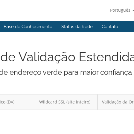
Português
Base de Conhecimento
Status da Rede
Contato
de Validação Estendid
a de endereço verde para maior confiança
ico (DV)
Wildcard SSL (site inteiro)
Validação da Or