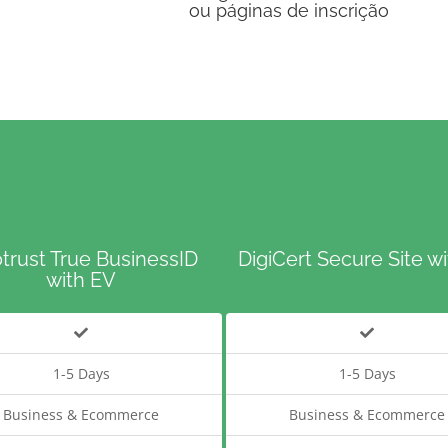
ou páginas de inscrição
trust True BusinessID
DigiCert Secure Site w
with EV
1-5 Days
1-5 Days
Business & Ecommerce
Business & Ecommerce