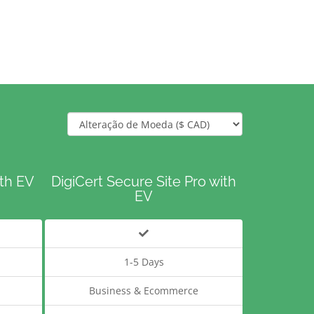
ith EV
DigiCert Secure Site Pro with
EV
1-5 Days
Business & Ecommerce