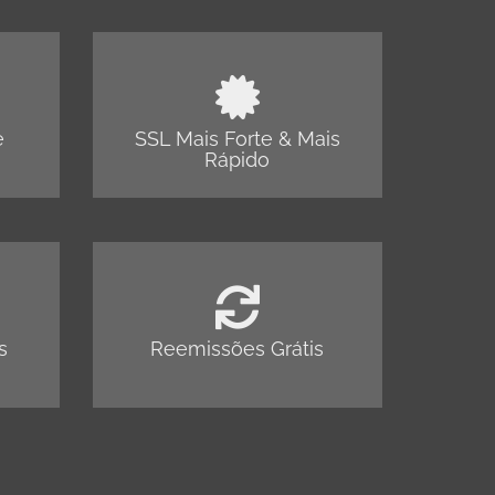
e
SSL Mais Forte & Mais
Rápido
s
Reemissões Grátis