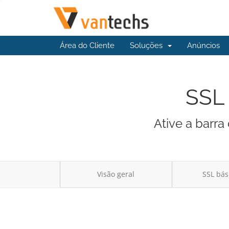
Área do Cliente
Soluções
Anúncios
SSL 
Ative a barr
Visão geral
SSL bás