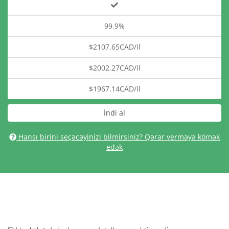
99.9%
$2107.65CAD/il
$2002.27CAD/il
$1967.14CAD/il
İndi al
Hansı birini seçəcəyinizi bilmirsiniz? Qərar verməyə kömək
edək