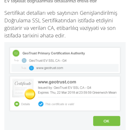
EV təşklilat doğrulanması detallarınızı ehtiva edir
Sertifikat detalları veb saytınızın Genişləndirilmiş
Doğrulama SSL Sertifikatından istifadə etdiyini
göstərir və verilən CA, etibarlılıq vəziyyəti və son
istifadə tarixini əhatə edir.