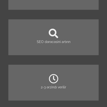
SEO dərəcəsini artırın
2-3 ərzindı verilir