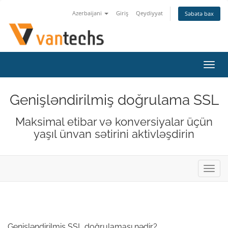
Azerbaijani
Giriş
Qeydiyyat
Səbətə bax
Naviq
keçid
Genişləndirilmiş doğrulama SSL
Maksimal etibar və konversiyalar üçün
yaşıl ünvan sətirini aktivləşdirin
Naviq
keçid
Genişləndirilmiş SSL doğrulaması nədir?