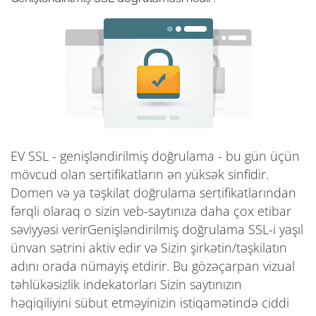
EV SSL - genişləndirilmiş doğrulama - bu gün üçün
mövcud olan sertifikatların ən yüksək sinfidir.
Domen və ya təşkilat doğrulama sertifikatlarından
fərqli olaraq o sizin veb-saytınıza daha çox etibar
səviyyəsi verirGenişləndirilmiş doğrulama SSL-i yaşıl
ünvan sətrini aktiv edir və Sizin şirkətin/təşkilatın
adını orada nümayiş etdirir. Bu gözəçarpan vizual
təhlükəsizlik indekatorları Sizin saytınızın
həqiqiliyini sübut etməyinizin istiqamətində ciddi