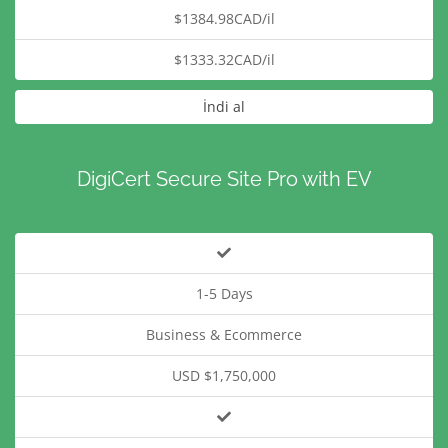
$1384.98CAD/il
$1333.32CAD/il
İndi al
DigiCert Secure Site Pro with EV
1-5 Days
Business & Ecommerce
USD $1,750,000