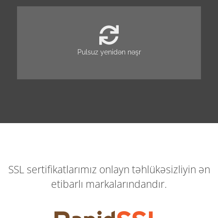
Pulsuz yenidən nəşr
SSL sertifikatlarımız onlayn təhlükəsizliyin ən
etibarlı markalarındandır.