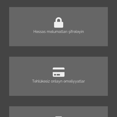
Həssas məlumatları şifrələyin
Təhlükəsiz onlayn əməliyyatlar