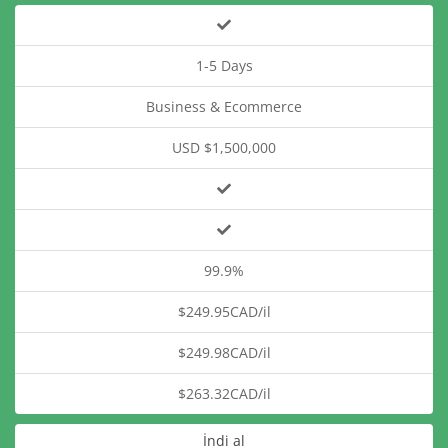
1-5 Days
Business & Ecommerce
USD $1,500,000
99.9%
$249.95CAD/il
$249.98CAD/il
$263.32CAD/il
İndi al