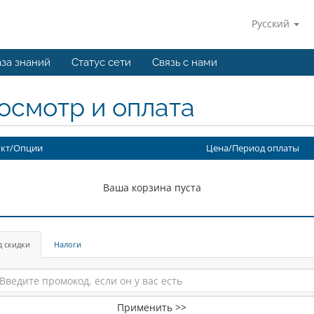
Русский
за знаний
Статус сети
Связь с нами
осмотр и оплата
кт/Опции
Цена/Период оплаты
Ваша корзина пуста
д скидки
Налоги
Применить >>