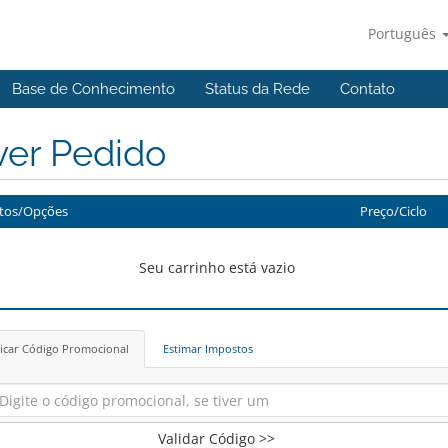
Português
Base de Conhecimento
Status da Rede
Contato
ver Pedido
tos/Opções
Preço/Ciclo
Seu carrinho está vazio
icar Código Promocional
Estimar Impostos
Validar Código >>