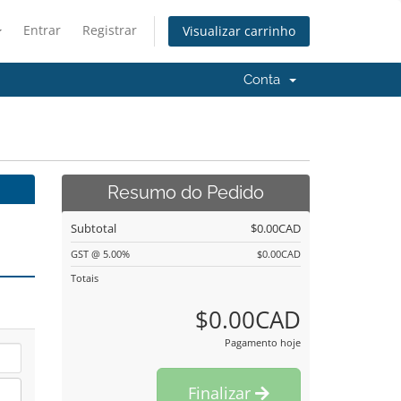
Entrar
Registrar
Visualizar carrinho
Conta
Resumo do Pedido
Subtotal
$0.00CAD
GST @ 5.00%
$0.00CAD
Totais
$0.00CAD
Pagamento hoje
Finalizar