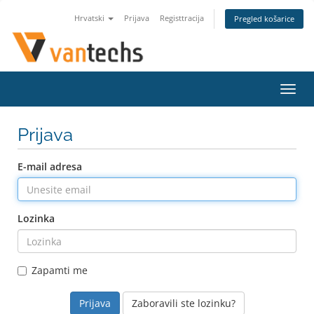
Hrvatski
Prijava
Registtracija
Pregled košarice
Preba
navig
Prijava
E-mail adresa
Lozinka
Zapamti me
Zaboravili ste lozinku?