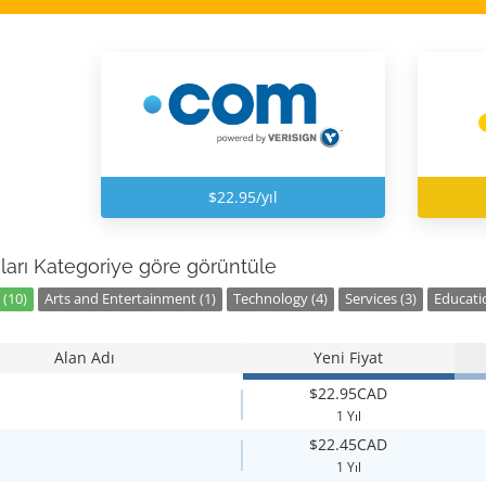
$22.95/yıl
ları Kategoriye göre görüntüle
 (10)
Arts and Entertainment (1)
Technology (4)
Services (3)
Educatio
Alan Adı
Yeni Fiyat
$22.95CAD
1 Yıl
$22.45CAD
1 Yıl