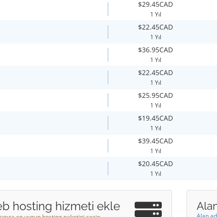
$29.45CAD
1 Yıl
$22.45CAD
1 Yıl
$36.95CAD
1 Yıl
$22.45CAD
1 Yıl
$25.95CAD
1 Yıl
$19.45CAD
1 Yıl
$39.45CAD
1 Yıl
$20.45CAD
1 Yıl
b hosting hizmeti ekle
Alan
Alan ad
acınıza en uygun hosting paketini seçin