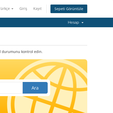
Türkçe
Giriş
Kayıt
Sepeti Görüntüle
Hesap
cil durumunu kontrol edin.
Ara