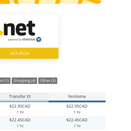
$22.45/yıl
n (1)
Shopping (4)
Other (3)
Transfer Et
Yenileme
$22.95CAD
$22.95CAD
1 Yıl
1 Yıl
$22.45CAD
$22.45CAD
1 Yıl
1 Yıl