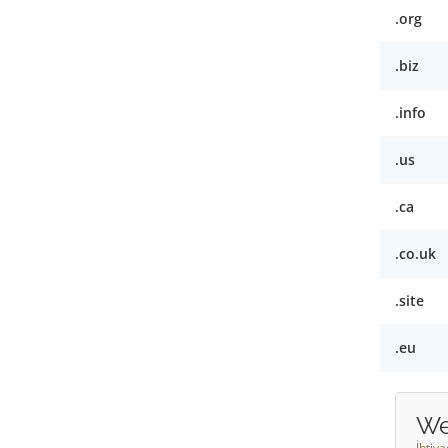
.org
.biz
.info
.us
.ca
.co.uk
.site
.eu
We
İhtiy