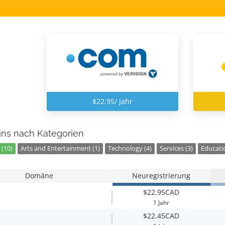
$22.95/ Jahr
ns nach Kategorien
 (10)
Arts and Entertainment (1)
Technology (4)
Services (3)
Educatio
Domäne
Neuregistrierung
$22.95CAD
1 Jahr
$22.45CAD