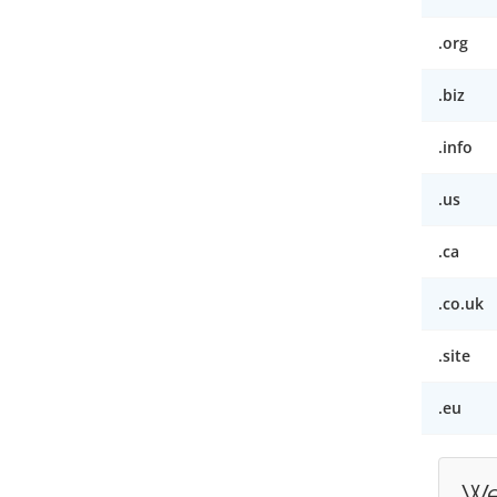
.org
.biz
.info
.us
.ca
.co.uk
.site
.eu
We