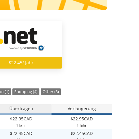
$22.45/ Jahr
n (1)
Shopping (4)
Other (3)
Übertragen
Verlängerung
$22.95CAD
$22.95CAD
1 Jahr
1 Jahr
$22.45CAD
$22.45CAD